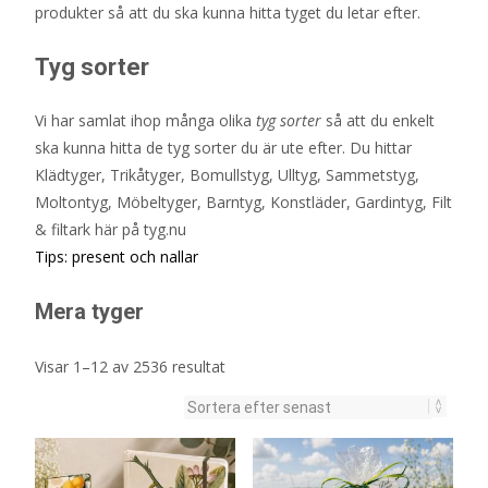
produkter så att du ska kunna hitta tyget du letar efter.
Tyg sorter
Vi har samlat ihop många olika
tyg sorter
så att du enkelt
ska kunna hitta de tyg sorter du är ute efter. Du hittar
Klädtyger, Trikåtyger, Bomullstyg, Ulltyg, Sammetstyg,
Moltontyg, Möbeltyger, Barntyg, Konstläder, Gardintyg, Filt
& filtark här på tyg.nu
Tips:
present
och
nallar
Mera tyger
Sortera
Visar 1–12 av 2536 resultat
efter
senaste