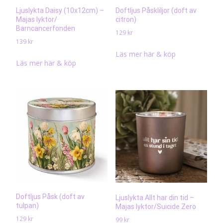
Ljuslykta Daisy (10x12cm) –
Doftljus Påskliljor (doft av
Majas lyktor/
citron)
Barncancerfonden
129
kr
139
kr
Läs mer här & köp
Läs mer här & köp
Doftljus Påsk (doft av
Ljuslykta Allt har din tid –
tulpan)
Majas lyktor/Suicide Zero
129
kr
99
kr