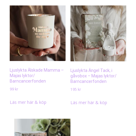
Ljuslykta Älskade Mamma –
Ljuslykta Ängel Tack, i
Majas lyktor/
gåvobox – Majas lyktor/
Barncancerfonden
Barncancerfonden
99
kr
195
kr
Läs mer här & köp
Läs mer här & köp