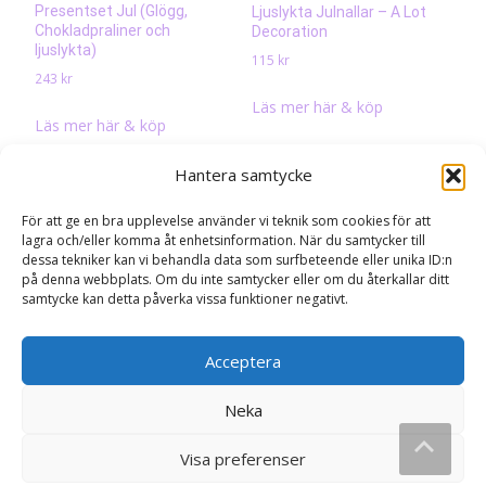
Presentset Jul (Glögg,
Ljuslykta Julnallar – A Lot
Chokladpraliner och
Decoration
ljuslykta)
115
kr
243
kr
Läs mer här & köp
Läs mer här & köp
Hantera samtycke
För att ge en bra upplevelse använder vi teknik som cookies för att
lagra och/eller komma åt enhetsinformation. När du samtycker till
dessa tekniker kan vi behandla data som surfbeteende eller unika ID:n
på denna webbplats. Om du inte samtycker eller om du återkallar ditt
samtycke kan detta påverka vissa funktioner negativt.
Acceptera
Neka
Ljuslykta Christmas Saga –
Doftljus Julblommor (doft av
Majas lyktor/
juläpple)
Barncancerfonden
Visa preferenser
129
kr
289
kr