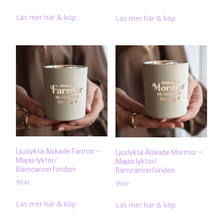
Läs mer här & köp
Läs mer här & köp
Ljuslykta Älskade Farmor –
Ljuslykta Älskade Mormor –
Majas lyktor/
Majas lyktor/
Barncancerfonden
Barncancerfonden
99
kr
99
kr
Läs mer här & köp
Läs mer här & köp