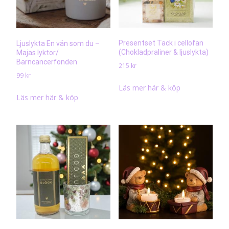
Presentset Tack i cellofan
Ljuslykta En vän som du –
(Chokladpraliner & ljuslykta)
Majas lyktor/
Barncancerfonden
215
kr
99
kr
Läs mer här & köp
Läs mer här & köp