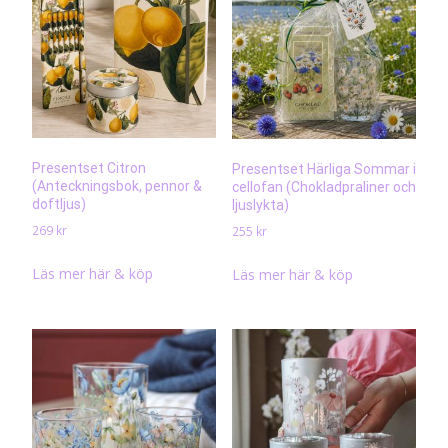
Presentset Citron
Presentset Härliga Sommar i
(Anteckningsbok, pennor &
cellofan (Chokladpraliner och
doftljus)
ljuslykta)
269
kr
255
kr
Läs mer här & köp
Läs mer här & köp