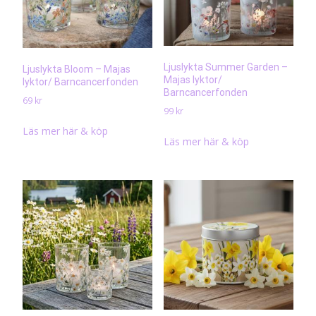
Ljuslykta Summer Garden –
Ljuslykta Bloom – Majas
Majas lyktor/
lyktor/ Barncancerfonden
Barncancerfonden
69
kr
99
kr
Läs mer här & köp
Läs mer här & köp