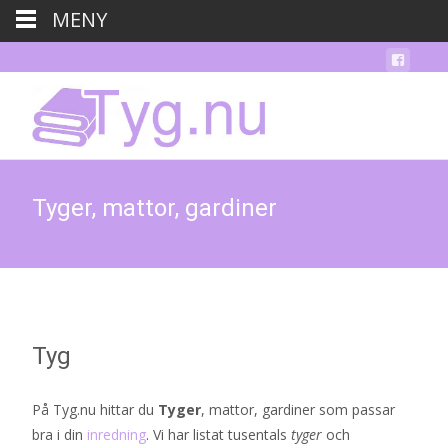
MENY
Tyger, mattor, gardiner
Tyg
På Tyg.nu hittar du
Tyger
, mattor, gardiner som passar
bra i din
inredning
. Vi har listat tusentals
tyger
och