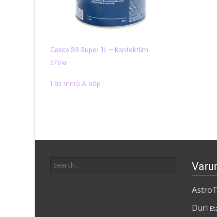
Casco S9 Super 1L – kontaktlim
379
kr
Läs mera & köp
Search
Varu
for:
AstroT
Duri
Et