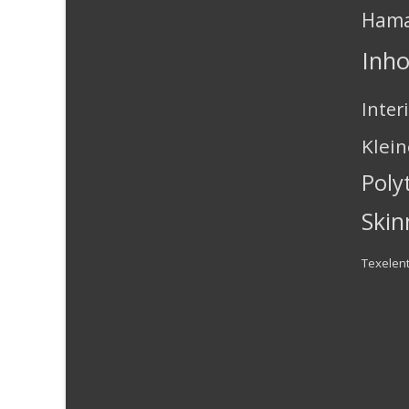
Ham
Inh
Inter
Klei
Poly
Skin
Texelen