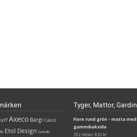
märken
Tyger, Mattor, Gardi
Axeco
Bargi
urf
Fiore rund grön - matta med
Casco
gummibaksida
Etol Design
ab
Galltvål
352 Views
820
kr