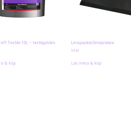
ff Textile 10L – textilgolvlim
Limspackel/limspridare
59
kr
ra & köp
Läs mera & köp