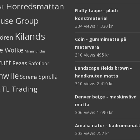
Horredsmattan
at
Fluffy taupe - pläd i
ouse Group
konstmaterial
334 Views
1 330
kr
Kilands
iören
Coin - gummimatta på
metervara
ne Wolke
Minimundus
310 Views
495
kr
tuft
Rezas
Safefloor
Landscape Fields brown -
nwille
Spirella
handknuten matta
Sorema
310 Views
2 410
kr
TL Trading
t
Denver beige - maskinvävd
matta
306 Views
1 690
kr
Amalia natur - badrumsmat
303 Views
752
kr