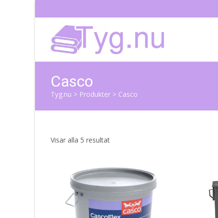
Casco
Tyg.nu
>
Produkter
>
Casco
Sortera
Visar alla 5 resultat
efter
senaste