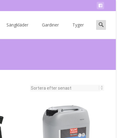
Search
Sängkläder
Gardiner
Tyger
for: