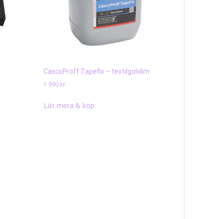
CascoProff Tapefix – textilgolvlim
1 990
kr
Läs mera & köp