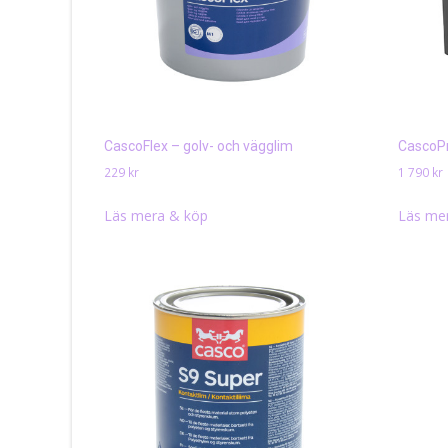
CascoFlex – golv- och vägglim
CascoPro
229
kr
1 790
kr
Läs mera & köp
Läs me