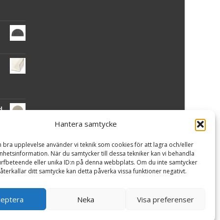
d
Hantera samtycke
n bra upplevelse använder vi teknik som cookies för att lagra och/eller
hetsinformation. När du samtycker till dessa tekniker kan vi behandla
ta
rfbeteende eller unika ID:n på denna webbplats. Om du inte samtycker
återkallar ditt samtycke kan detta påverka vissa funktioner negativt.
ceptera
Neka
Visa preferenser
Powered by WordPress
, Theme
i-craft
by TemplatesNext.