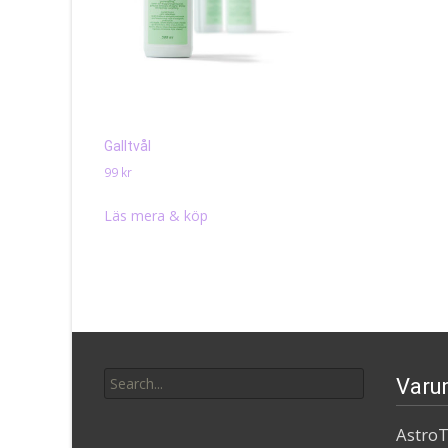
Galltvål
99
kr
Läs mera & köp
Search
Varu
for:
AstroT