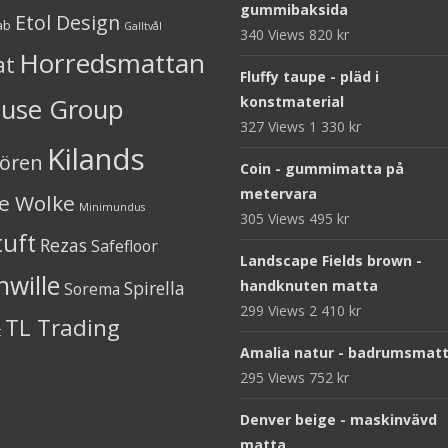
gummibaksida
Etol Design
ab
Galltvål
340 Views
820
kr
Horredsmattan
at
Fluffy taupe - pläd i
ouse Group
konstmaterial
327 Views
1 330
kr
Kilands
iören
Coin - gummimatta på
metervara
ne Wolke
Minimundus
305 Views
495
kr
tuft
Rezas
Safefloor
Landscape Fields brown -
nwille
Spirella
handknuten matta
Sorema
299 Views
2 410
kr
TL Trading
t
Amalia natur - badrumsmat
295 Views
752
kr
Denver beige - maskinvävd
matta