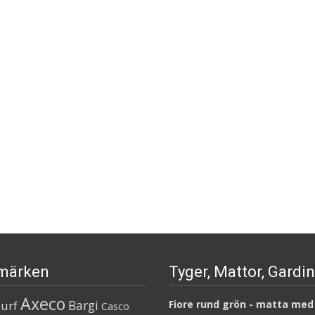
märken
Tyger, Mattor, Gardi
Axeco
Bargi
urf
Fiore rund grön - matta med
Casco