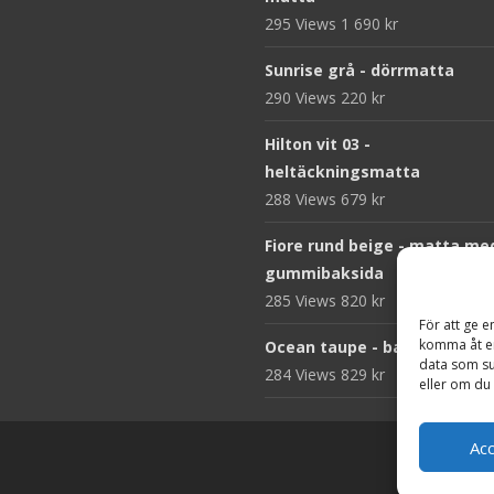
295 Views
1 690
kr
Sunrise grå - dörrmatta
290 Views
220
kr
Hilton vit 03 -
heltäckningsmatta
288 Views
679
kr
Fiore rund beige - matta me
gummibaksida
285 Views
820
kr
För att ge e
komma åt en
Ocean taupe - badrumsmat
data som su
284 Views
829
kr
eller om du 
Ac