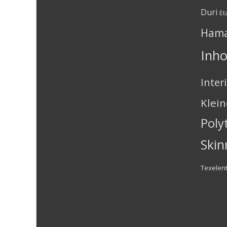
Duri
Et
Ham
Inh
Inter
Klei
Poly
Skin
Texelen