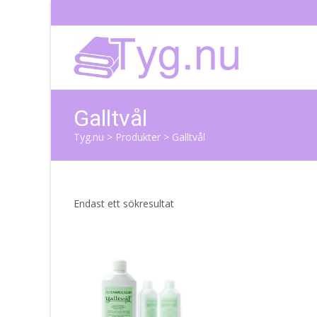
Galltvål
Tyg.nu
>
Produkter
>
Galltvål
Endast ett sökresultat