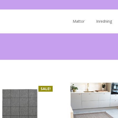
Skip
to
Mattor
Inredning
content
SALE!