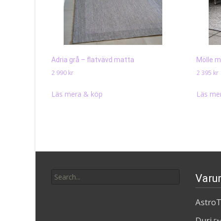
Adria grå – flatvävd matta
Mölle m
2 990
kr
2 395
kr
Läs mera & köp
Läs me
Search
Varu
for:
AstroT
Duri
Et