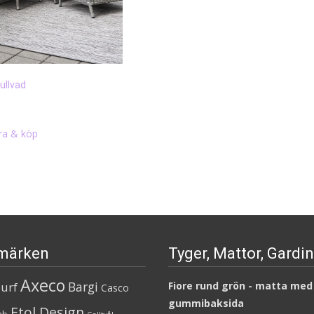
ullvad
ra & köp
märken
Tyger, Mattor, Gardi
Axeco
Bargi
urf
Fiore rund grön - matta med
Casco
gummibaksida
Etol Design
ab