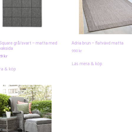
Square grå/svart – matta med
Adria brun – flatvävd matta
aksida
990
kr
t
Det
29
kr
sprungliga
nuvarande
Läs mera & köp
iset
priset
ra & köp
r:
är:
9 kr.
129 kr.