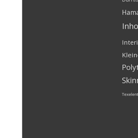
Ham
Inh
Inter
Klei
Poly
Skin
Texelen