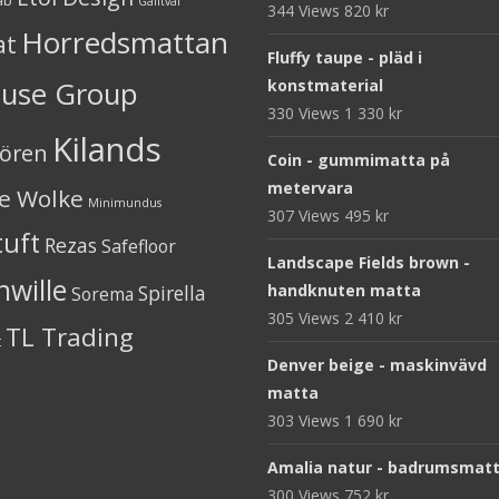
Galltvål
344 Views
820
kr
Horredsmattan
at
Fluffy taupe - pläd i
ouse Group
konstmaterial
330 Views
1 330
kr
Kilands
iören
Coin - gummimatta på
metervara
ne Wolke
Minimundus
307 Views
495
kr
tuft
Rezas
Safefloor
Landscape Fields brown -
nwille
Spirella
handknuten matta
Sorema
305 Views
2 410
kr
TL Trading
t
Denver beige - maskinvävd
matta
303 Views
1 690
kr
Amalia natur - badrumsmat
300 Views
752
kr