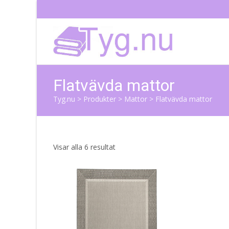
Flatvävda mattor
Tyg.nu
>
Produkter
>
Mattor
>
Flatvävda mattor
Sortera
Visar alla 6 resultat
efter
senaste