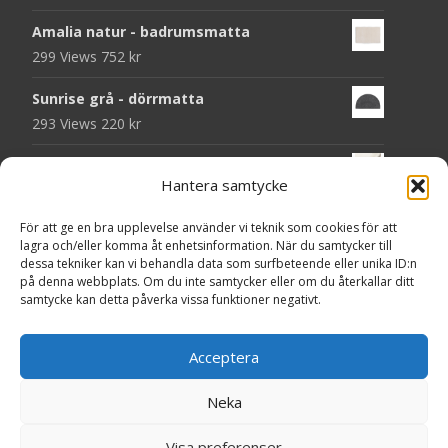
Amalia natur - badrumsmatta
299 Views
752
kr
Sunrise grå - dörrmatta
293 Views
220
kr
Hilton vit 03 - heltäckningsmatta
Hantera samtycke
289 Views
679
kr
För att ge en bra upplevelse använder vi teknik som cookies för att
Fiore rund beige - matta med
lagra och/eller komma åt enhetsinformation. När du samtycker till
gummibaksida
dessa tekniker kan vi behandla data som surfbeteende eller unika ID:n
288 Views
820
kr
på denna webbplats. Om du inte samtycker eller om du återkallar ditt
samtycke kan detta påverka vissa funktioner negativt.
Ocean taupe - badrumsmatta
288 Views
829
kr
Acceptera
Neka
Copyright © Tyg.nu
Visa preferenser