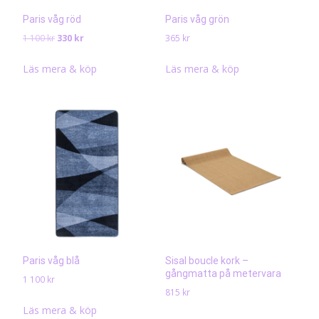
Paris våg röd
Paris våg grön
Det
Det
1 100
kr
330
kr
365
kr
ursprungliga
nuvarande
priset
priset
Läs mera & köp
Läs mera & köp
var:
är:
1
330 kr.
100 kr.
Paris våg blå
Sisal boucle kork –
gångmatta på metervara
1 100
kr
815
kr
Läs mera & köp