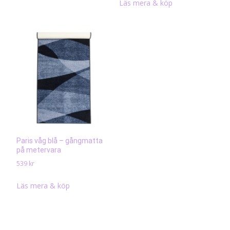
Läs mera & köp
Paris våg blå – gångmatta
på metervara
539
kr
Läs mera & köp