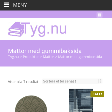
MENY
Mattor med gummibaksida
Tyg.nu
>
Produkter
>
Mattor
>
Mattor med gummibaksida
Sortera
Visar alla 7 resultat
efter
senaste
SALE!