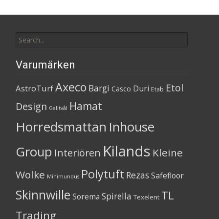
Search
for:
Varumärken
Axeco
Etol
Bargi
AstroTurf
Duri
Casco
Etab
Hamat
Design
Galltvål
Horredsmattan
Inhouse
Kilands
Group
Kleine
Interiören
Polytuft
Wolke
Rezas
Safefloor
Minimundus
Skinnwille
TL
Spirella
Sorema
Texelent
Trading