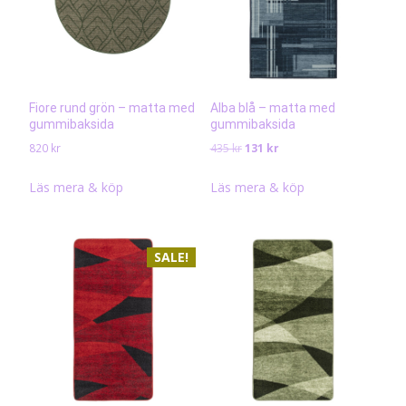
Fiore rund grön – matta med
Alba blå – matta med
gummibaksida
gummibaksida
Det
Det
820
kr
435
kr
131
kr
ursprungliga
nuvarande
priset
priset
Läs mera & köp
Läs mera & köp
var:
är:
435 kr.
131 kr.
SALE!