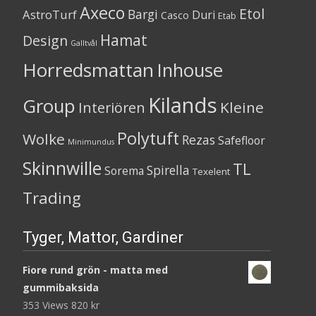
Axeco
Etol
Bargi
AstroTurf
Duri
Casco
Etab
Hamat
Design
Galltvål
Horredsmattan
Inhouse
Kilands
Group
Kleine
Interiören
Polytuft
Wolke
Rezas
Safefloor
Minimundus
Skinnwille
TL
Spirella
Sorema
Texelent
Trading
Tyger, Mattor, Gardiner
Fiore rund grön - matta med
gummibaksida
353 Views
820
kr