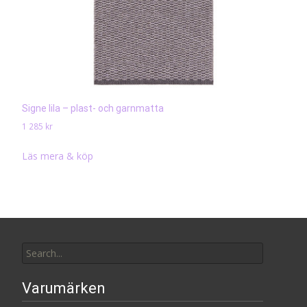
Signe lila – plast- och garnmatta
1 285
kr
Läs mera & köp
Search
for:
Varumärken