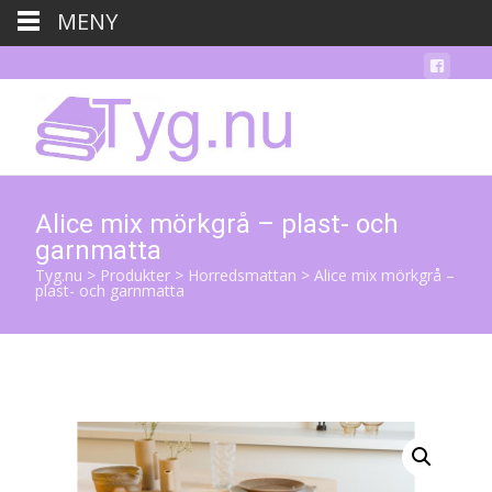
MENY
Alice mix mörkgrå – plast- och
garnmatta
Tyg.nu
>
Produkter
>
Horredsmattan
>
Alice mix mörkgrå –
plast- och garnmatta