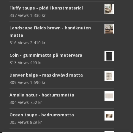
Fluffy taupe - pläd i konstmaterial
337 Views
1 330
kr
Landscape Fields brown - handknuten
matta
316 Views
2 410
kr
Coin - gummimatta på metervara
313 Views
495
kr
Denver beige - maskinvävd matta
309 Views
1 690
kr
Amalia natur - badrumsmatta
304 Views
752
kr
Ocean taupe - badrumsmatta
303 Views
829
kr