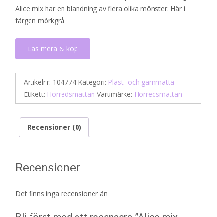
Alice mix har en blandning av flera olika mönster. Här i
färgen mörkgrå
Läs mera & köp
Artikelnr:
104774
Kategori:
Plast- och garnmatta
Etikett:
Horredsmattan
Varumärke:
Horredsmattan
Recensioner (0)
Recensioner
Det finns inga recensioner än.
Bli först med att recensera ”Alice mix