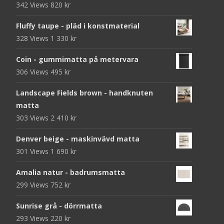
342 Views
820
kr
Fluffy taupe - pläd i konstmaterial
328 Views
1 330
kr
Coin - gummimatta på metervara
306 Views
495
kr
Landscape Fields brown - handknuten
matta
303 Views
2 410
kr
Denver beige - maskinvävd matta
301 Views
1 690
kr
Amalia natur - badrumsmatta
299 Views
752
kr
Sunrise grå - dörrmatta
293 Views
220
kr