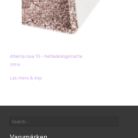
Atlanta rosa 10 – heltäckningsmatta
399
kr
Läs mera & köp
Search
for:
Varumärken