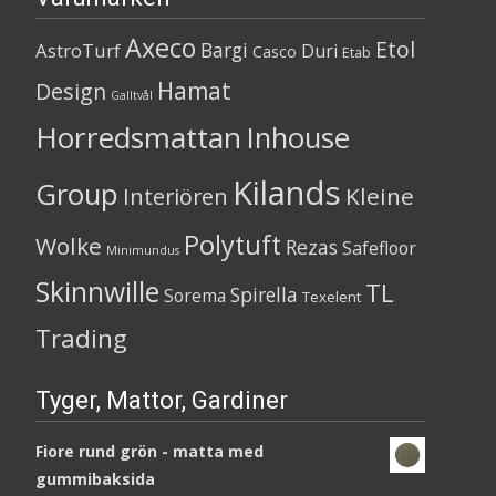
Axeco
Etol
Bargi
AstroTurf
Duri
Casco
Etab
Hamat
Design
Galltvål
Horredsmattan
Inhouse
Kilands
Group
Kleine
Interiören
Polytuft
Wolke
Rezas
Safefloor
Minimundus
Skinnwille
TL
Spirella
Sorema
Texelent
Trading
Tyger, Mattor, Gardiner
Fiore rund grön - matta med
gummibaksida