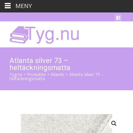
MENY
Atlanta silver 73 –
heltäckningsmatta
Tyg.nu
>
Produkter
>
Kilands
>
Atlanta silver 73 –
heltäckningsmatta