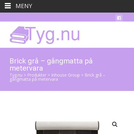
MENY
Brick grå – gångmatta på
metervara
Tyg.nu
>
Produkter
>
Inhouse Group
>
Brick grå –
gångmatta på metervara