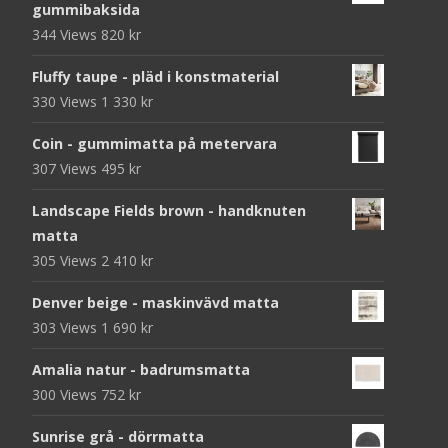
gummibaksida
344 Views
820
kr
Fluffy taupe - pläd i konstmaterial
330 Views
1 330
kr
Coin - gummimatta på metervara
307 Views
495
kr
Landscape Fields brown - handknuten
matta
305 Views
2 410
kr
Denver beige - maskinvävd matta
303 Views
1 690
kr
Amalia natur - badrumsmatta
300 Views
752
kr
Sunrise grå - dörrmatta