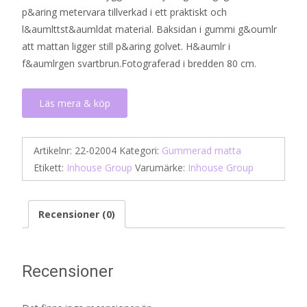
p&aring metervara tillverkad i ett praktiskt och
l&aumlttst&aumldat material. Baksidan i gummi g&oumlr
att mattan ligger still p&aring golvet. H&aumlr i
f&aumlrgen svartbrun.Fotograferad i bredden 80 cm.
Läs mera & köp
Artikelnr:
22-02004
Kategori:
Gummerad matta
Etikett:
Inhouse Group
Varumärke:
Inhouse Group
Recensioner (0)
Recensioner