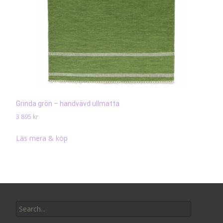
Grinda grön – handvävd ullmatta
3 895
kr
Läs mera & köp
Search
for: