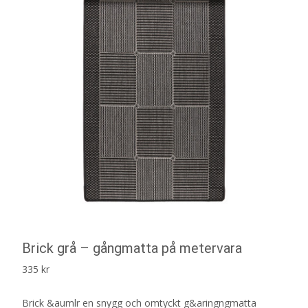
Brick grå – gångmatta på metervara
335
kr
Brick &aumlr en snygg och omtyckt g&aringngmatta