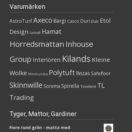
Varumärken
Axeco
Etol
Bargi
AstroTurf
Duri
Casco
Etab
Hamat
Design
Galltvål
Horredsmattan
Inhouse
Kilands
Group
Kleine
Interiören
Polytuft
Wolke
Rezas
Safefloor
Minimundus
Skinnwille
TL
Spirella
Sorema
Texelent
Trading
Tyger, Mattor, Gardiner
Fiore rund grön - matta med