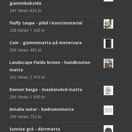
gummibaksida
341 Views
820
kr
Fluffy taupe - pläd i konstmaterial
328 Views
1 330
kr
Coin - gummimatta på metervara
306 Views
495
kr
Landscape Fields brown - handknuten
matta
302 Views
2 410
kr
Denver beige - maskinvävd matta
299 Views
1 690
kr
Amalia natur - badrumsmatta
299 Views
752
kr
Sunrise grå - dörrmatta