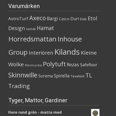
Varumärken
Axeco
Etol
Bargi
AstroTurf
Duri
Casco
Etab
Hamat
Design
Galltvål
Horredsmattan
Inhouse
Kilands
Group
Kleine
Interiören
Polytuft
Wolke
Rezas
Safefloor
Minimundus
Skinnwille
TL
Spirella
Sorema
Texelent
Trading
Tyger, Mattor, Gardiner
Fiore rund grön - matta med