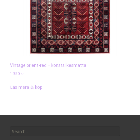
Vintage orient-red – konstsilkesmatta
1 350
kr
Läs mera & köp
Search
for: