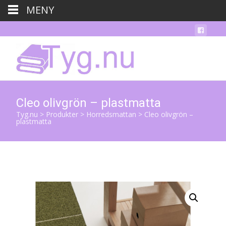
MENY
Cleo olivgrön – plastmatta
Tyg.nu
>
Produkter
>
Horredsmattan
>
Cleo olivgrön –
plastmatta