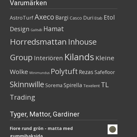
Varumärken
Axeco
Etol
Bargi
AstroTurf
Duri
Casco
Etab
Hamat
Design
Galltvål
Horredsmattan
Inhouse
Kilands
Group
Kleine
Interiören
Polytuft
Wolke
Rezas
Safefloor
Minimundus
Skinnwille
TL
Spirella
Sorema
Texelent
Trading
Tyger, Mattor, Gardiner
Fiore rund grön - matta med
gummibaksida