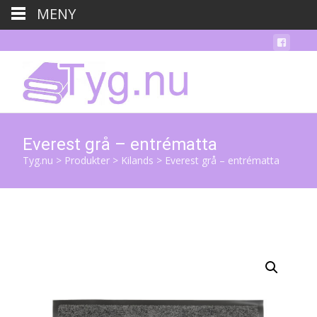
MENY
Everest grå – entrématta
Tyg.nu
>
Produkter
>
Kilands
>
Everest grå – entrématta