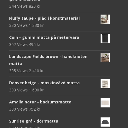
344 Views
820
kr
Fluffy taupe - pläd i konstmaterial
330 Views
1 330
kr
Coin - gummimatta på metervara
307 Views
495
kr
Landscape Fields brown - handknuten
matta
305 Views
2 410
kr
Denver beige - maskinvävd matta
303 Views
1 690
kr
Amalia natur - badrumsmatta
300 Views
752
kr
Sunrise grå - dörrmatta