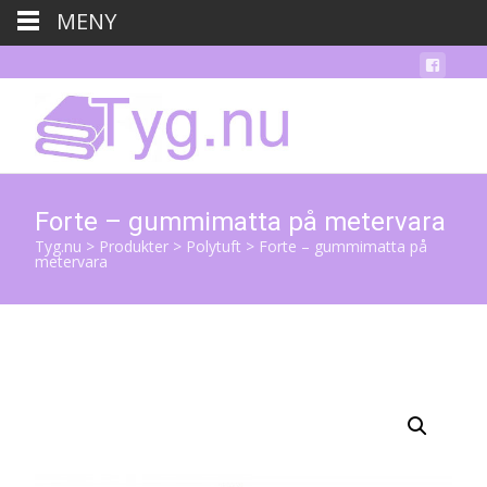
MENY
Forte – gummimatta på metervara
Tyg.nu
>
Produkter
>
Polytuft
>
Forte – gummimatta på
metervara