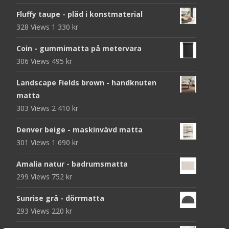
Fluffy taupe - pläd i konstmaterial
328 Views
1 330
kr
Coin - gummimatta på metervara
306 Views
495
kr
Landscape Fields brown - handknuten
matta
303 Views
2 410
kr
Denver beige - maskinvävd matta
301 Views
1 690
kr
Amalia natur - badrumsmatta
299 Views
752
kr
Sunrise grå - dörrmatta
293 Views
220
kr