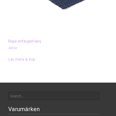
Rope enfärgad navy
400
kr
Läs mera & köp
Search
for:
Varumärken