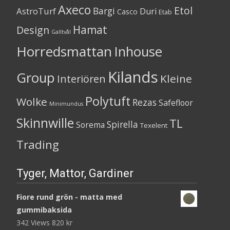
Axeco
Etol
Bargi
AstroTurf
Duri
Casco
Etab
Hamat
Design
Galltvål
Horredsmattan
Inhouse
Kilands
Group
Kleine
Interiören
Polytuft
Wolke
Rezas
Safefloor
Minimundus
Skinnwille
TL
Spirella
Sorema
Texelent
Trading
Tyger, Mattor, Gardiner
Fiore rund grön - matta med
gummibaksida
342 Views
820
kr