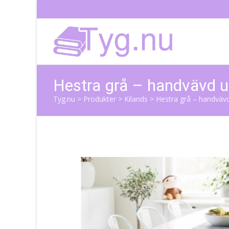
Hestra grå – handvävd u
Tyg.nu
>
Produkter
>
Kilands
>
Hestra grå – handvävd