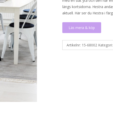
med en slät yta och den har en 
längs kortsidorna. Hestra andas
aktuell. Här ser du Hestra i fär
Läs mera & köp
Artikelnr:
15-68002
Kategori