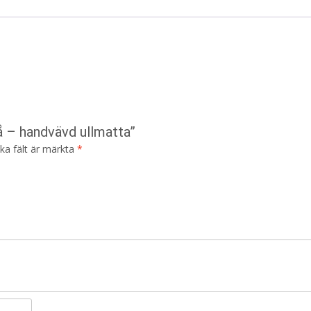
å – handvävd ullmatta”
ska fält är märkta
*