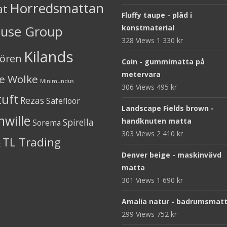
Horredsmattan
at
Fluffy taupe - pläd i
ouse Group
konstmaterial
328 Views
1 330
kr
Kilands
iören
Coin - gummimatta på
metervara
ne Wolke
Minimundus
306 Views
495
kr
tuft
Rezas
Safefloor
Landscape Fields brown -
nwille
Spirella
handknuten matta
Sorema
303 Views
2 410
kr
TL Trading
t
Denver beige - maskinvävd
matta
301 Views
1 690
kr
Amalia natur - badrumsmat
299 Views
752
kr