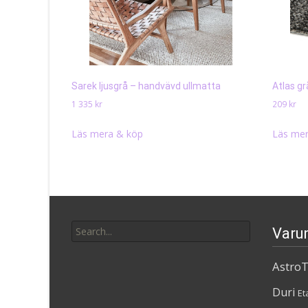
Sarek ljusgrå – handvävd ullmatta
Atlas g
1 335
kr
209
kr
Läs mera & köp
Läs mer
Search
Varu
for:
AstroT
Duri
Et