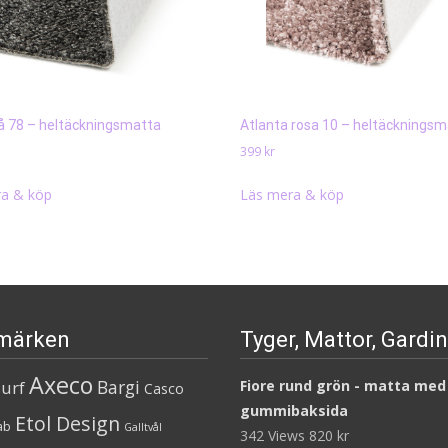
rå 78 – heltäckningsmatta
Atlanta rosa 10 – heltäcknings
399
kr
a & köp
Läs mera & köp
märken
Tyger, Mattor, Gardi
Axeco
Bargi
urf
Fiore rund grön - matta med
Casco
gummibaksida
Etol Design
ab
Galltvål
342 Views
820
kr