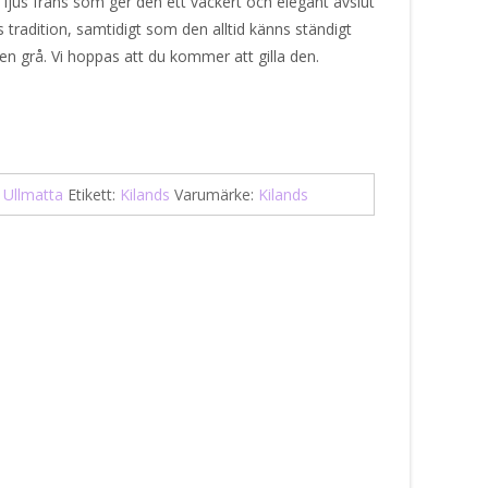
ljus frans som ger den ett vackert och elegant avslut
 tradition, samtidigt som den alltid känns ständigt
gen grå. Vi hoppas att du kommer att gilla den.
:
Ullmatta
Etikett:
Kilands
Varumärke:
Kilands