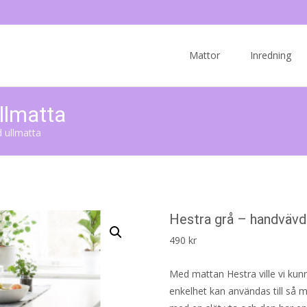
Skip
to
Mattor
Inredning
content
llmatta
 ullmatta
Hestra grå – handvävd
490
kr
Med mattan Hestra ville vi kunn
enkelhet kan användas till så m