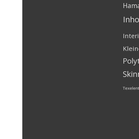
Ham
Inh
Inter
Klei
Poly
Skin
Texelen