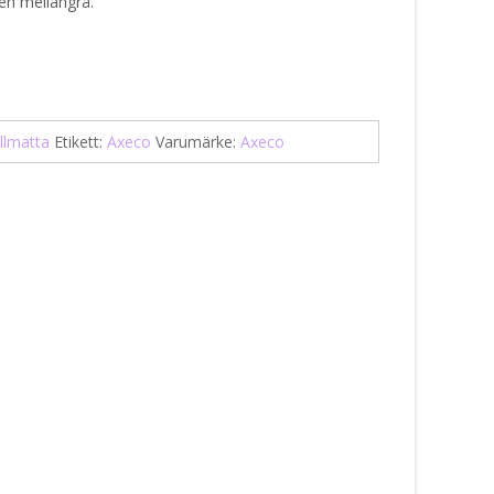
gen mellangrå.
llmatta
Etikett:
Axeco
Varumärke:
Axeco