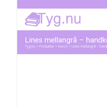
Lines mellangrå – hand
Tyg.nu
>
Produkter
>
Axeco
>
Lines mellangrå – han