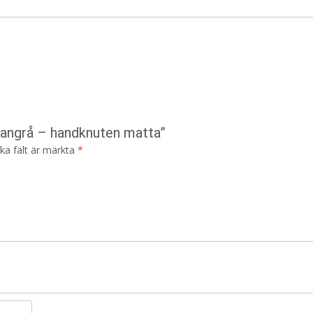
llangrå – handknuten matta”
ska fält är märkta
*