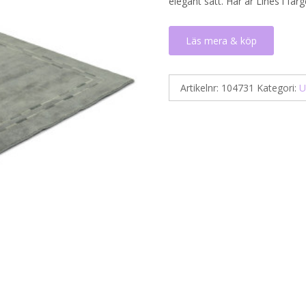
elegant sätt. Här är Lines i fär
Läs mera & köp
Artikelnr:
104731
Kategori:
U