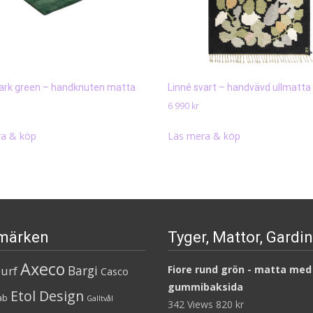
dark green – handknuten matta
Linné svart – handvävd ullmatta
6 990
kr
a & köp
Läs mera & köp
märken
Tyger, Mattor, Gardi
Axeco
Bargi
urf
Fiore rund grön - matta med
Casco
gummibaksida
Etol Design
ab
Galltvål
342 Views
820
kr