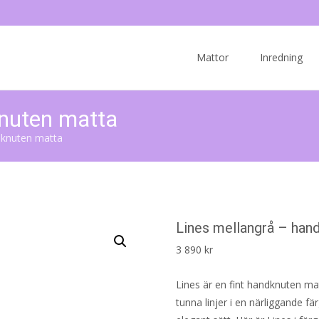
Skip
to
Mattor
Inredning
content
knuten matta
dknuten matta
Lines mellangrå – han
3 890
kr
Lines är en fint handknuten ma
tunna linjer i en närliggande f