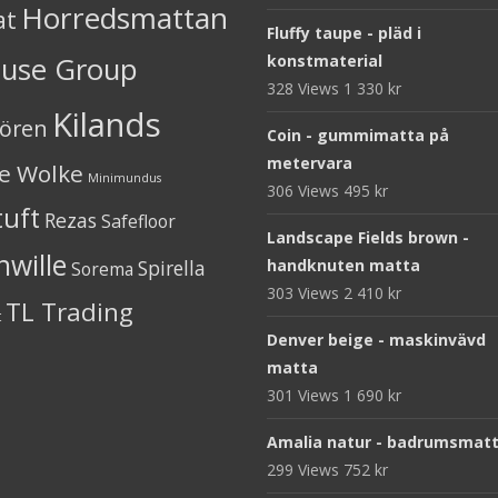
Horredsmattan
at
Fluffy taupe - pläd i
ouse Group
konstmaterial
328 Views
1 330
kr
Kilands
iören
Coin - gummimatta på
metervara
ne Wolke
Minimundus
306 Views
495
kr
tuft
Rezas
Safefloor
Landscape Fields brown -
nwille
Spirella
handknuten matta
Sorema
303 Views
2 410
kr
TL Trading
t
Denver beige - maskinvävd
matta
301 Views
1 690
kr
Amalia natur - badrumsmat
299 Views
752
kr