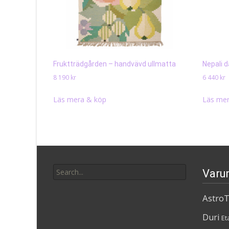
Fruktträdgården – handvävd ullmatta
Nepali 
8 190
kr
6 440
kr
Läs mera & köp
Läs mer
Search
Varu
for:
AstroT
Duri
Et