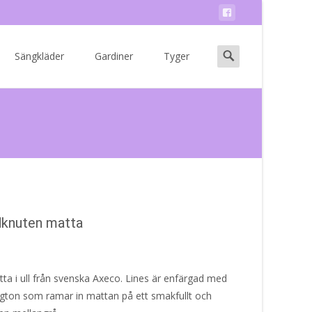
Search
Sängkläder
Gardiner
Tyger
for:
dknuten matta
tta i ull från svenska Axeco. Lines är enfärgad med
ärgton som ramar in mattan på ett smakfullt och