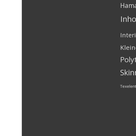
Ham
Inh
Inter
Klei
Poly
Skin
Texelen