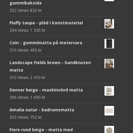
gummibaksida
352 Views
820
kr
Fluffy taupe - pläd i konstmaterial
334 Views
1 330
kr
Coin - gummimatta på metervara
310 Views
495
kr
Landscape Fields brown - handknuten
matta
310 Views
2 410
kr
Denver beige - maskinvävd matta
306 Views
1 690
kr
Amalia natur - badrumsmatta
303 Views
752
kr
Fiore rund beige - matta med