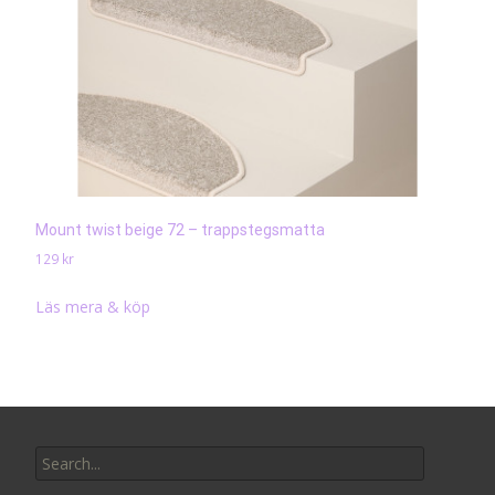
Mount twist beige 72 – trappstegsmatta
129
kr
Läs mera & köp
Search
for: