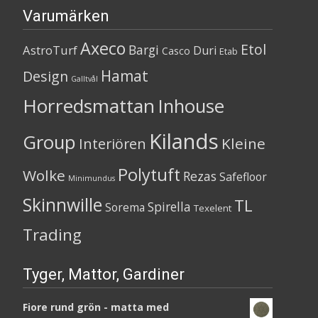
Varumärken
Axeco
Etol
Bargi
AstroTurf
Duri
Casco
Etab
Hamat
Design
Galltvål
Horredsmattan
Inhouse
Kilands
Group
Kleine
Interiören
Polytuft
Wolke
Rezas
Safefloor
Minimundus
Skinnwille
TL
Spirella
Sorema
Texelent
Trading
Tyger, Mattor, Gardiner
Fiore rund grön - matta med