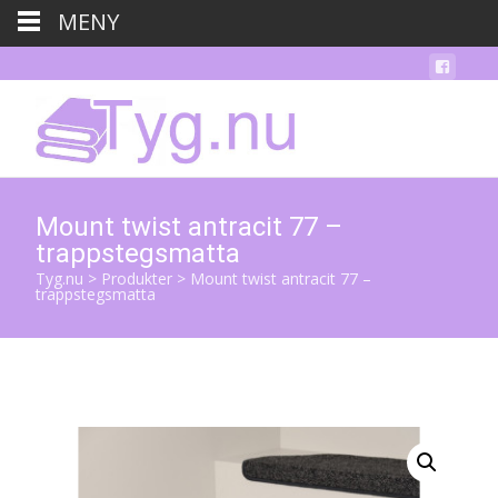
MENY
Mount twist antracit 77 –
trappstegsmatta
Tyg.nu
>
Produkter
>
Mount twist antracit 77 –
trappstegsmatta