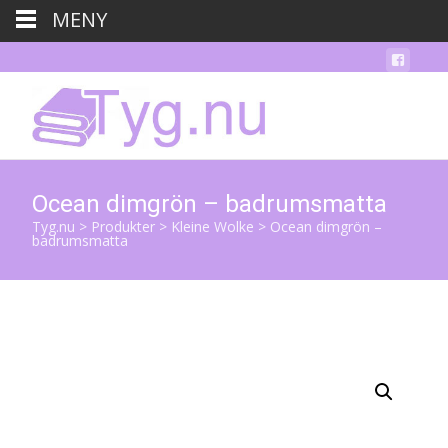
MENY
Ocean dimgrön – badrumsmatta
Tyg.nu
>
Produkter
>
Kleine Wolke
>
Ocean dimgrön –
badrumsmatta