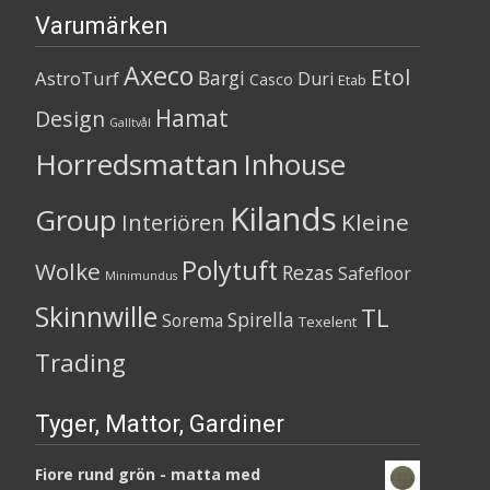
Varumärken
Axeco
Etol
Bargi
AstroTurf
Duri
Casco
Etab
Hamat
Design
Galltvål
Horredsmattan
Inhouse
Kilands
Group
Kleine
Interiören
Polytuft
Wolke
Rezas
Safefloor
Minimundus
Skinnwille
TL
Spirella
Sorema
Texelent
Trading
Tyger, Mattor, Gardiner
Fiore rund grön - matta med