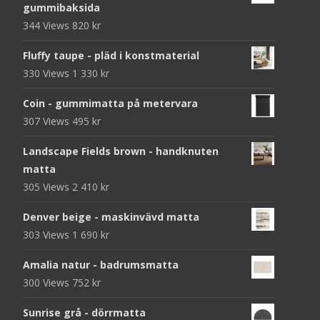
gummibaksida
344 Views
820
kr
Fluffy taupe - pläd i konstmaterial
330 Views
1 330
kr
Coin - gummimatta på metervara
307 Views
495
kr
Landscape Fields brown - handknuten
matta
305 Views
2 410
kr
Denver beige - maskinvävd matta
303 Views
1 690
kr
Amalia natur - badrumsmatta
300 Views
752
kr
Sunrise grå - dörrmatta