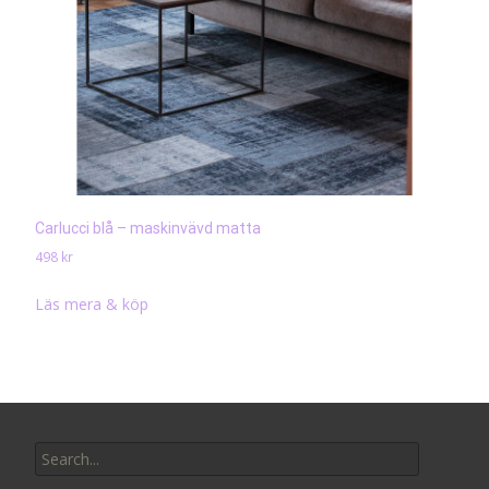
Carlucci blå – maskinvävd matta
498
kr
Läs mera & köp
Search
for: