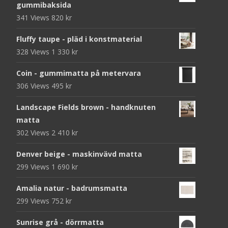
gummibaksida
341 Views
820
kr
Fluffy taupe - pläd i konstmaterial
328 Views
1 330
kr
Coin - gummimatta på metervara
306 Views
495
kr
Landscape Fields brown - handknuten
matta
302 Views
2 410
kr
Denver beige - maskinvävd matta
299 Views
1 690
kr
Amalia natur - badrumsmatta
299 Views
752
kr
Sunrise grå - dörrmatta