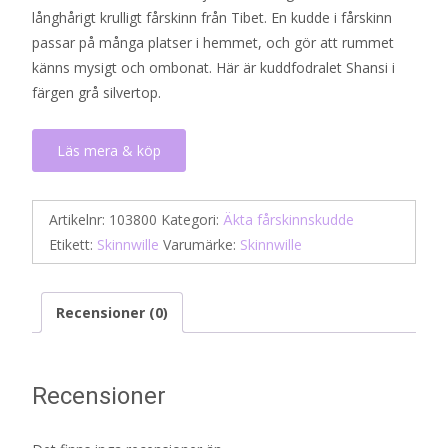
långhårigt krulligt fårskinn från Tibet. En kudde i fårskinn
var:
är:
passar på många platser i hemmet, och gör att rummet
655 kr.
459 kr.
känns mysigt och ombonat. Här är kuddfodralet Shansi i
färgen grå silvertop.
Läs mera & köp
Artikelnr:
103800
Kategori:
Äkta fårskinnskudde
Etikett:
Skinnwille
Varumärke:
Skinnwille
Recensioner (0)
Recensioner