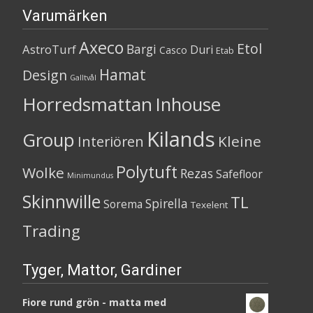
Varumärken
Axeco
Etol
Bargi
AstroTurf
Duri
Casco
Etab
Hamat
Design
Galltvål
Horredsmattan
Inhouse
Kilands
Group
Kleine
Interiören
Polytuft
Wolke
Rezas
Safefloor
Minimundus
Skinnwille
TL
Spirella
Sorema
Texelent
Trading
Tyger, Mattor, Gardiner
Fiore rund grön - matta med