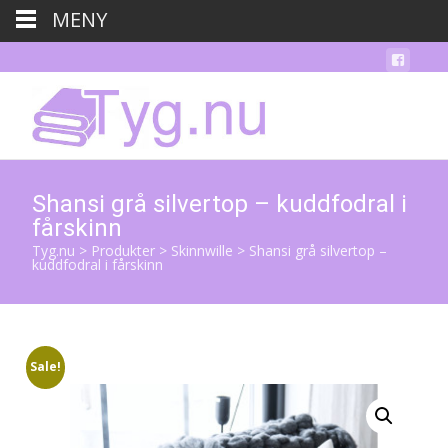
MENY
Shansi grå silvertop – kuddfodral i
fårskinn
Tyg.nu
>
Produkter
>
Skinnwille
>
Shansi grå silvertop –
kuddfodral i fårskinn
Sale!