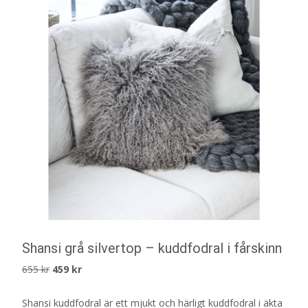
Shansi grå silvertop – kuddfodral i fårskinn
Det
Det
655
kr
459
kr
ursprungliga
nuvarande
Shansi kuddfodral är ett mjukt och härligt kuddfodral i äkta
priset
priset