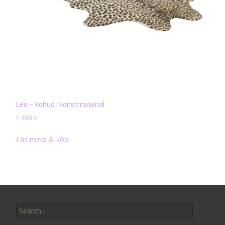
Leo – kohud i konstmaterial
1 499
kr
Läs mera & köp
Search
for: