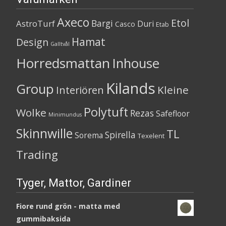
Axeco
Etol
Bargi
AstroTurf
Duri
Casco
Etab
Hamat
Design
Galltvål
Horredsmattan
Inhouse
Kilands
Group
Kleine
Interiören
Polytuft
Wolke
Rezas
Safefloor
Minimundus
Skinnwille
TL
Spirella
Sorema
Texelent
Trading
Tyger, Mattor, Gardiner
Fiore rund grön - matta med
gummibaksida