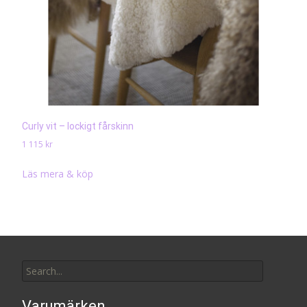
Curly vit – lockigt fårskinn
1 115
kr
Läs mera & köp
Search
for:
Varumärken