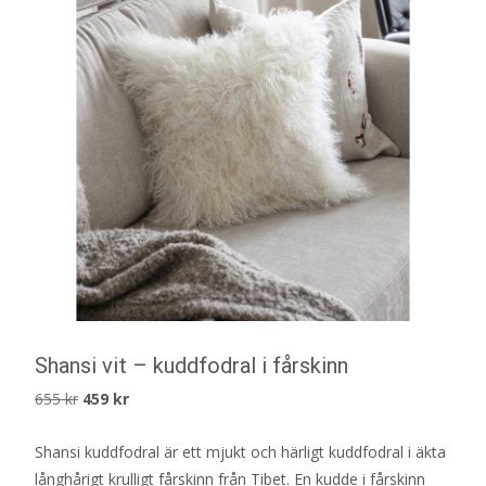
Shansi vit – kuddfodral i fårskinn
Det
Det
655
kr
459
kr
ursprungliga
nuvarande
Shansi kuddfodral är ett mjukt och härligt kuddfodral i äkta
priset
priset
långhårigt krulligt fårskinn från Tibet. En kudde i fårskinn
var:
är: