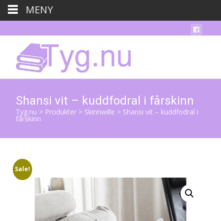
MENY
Shansi vit – kuddfodral i fårskinn
Tyg.nu
>
Produkter
>
Skinnwille
>
Shansi vit – kuddfodral i
fårskinn
Sale!