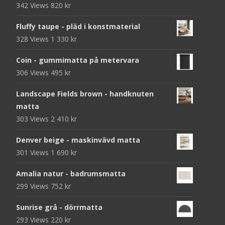
342 Views
820
kr
Fluffy taupe - pläd i konstmaterial
328 Views
1 330
kr
Coin - gummimatta på metervara
306 Views
495
kr
Landscape Fields brown - handknuten
matta
303 Views
2 410
kr
Denver beige - maskinvävd matta
301 Views
1 690
kr
Amalia natur - badrumsmatta
299 Views
752
kr
Sunrise grå - dörrmatta
293 Views
220
kr