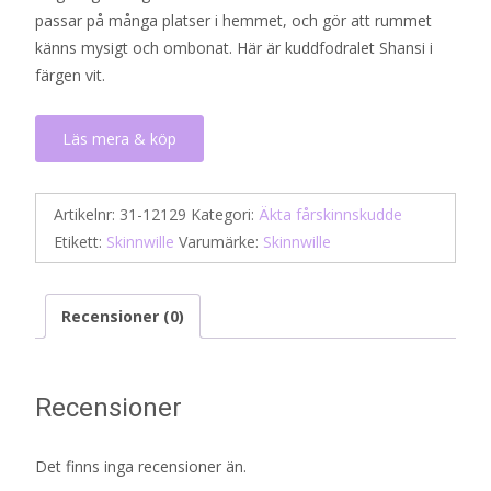
passar på många platser i hemmet, och gör att rummet
655 kr.
459 kr.
känns mysigt och ombonat. Här är kuddfodralet Shansi i
färgen vit.
Läs mera & köp
Artikelnr:
31-12129
Kategori:
Äkta fårskinnskudde
Etikett:
Skinnwille
Varumärke:
Skinnwille
Recensioner (0)
Recensioner
Det finns inga recensioner än.