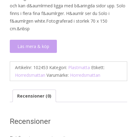
och kan d&aumlrmed ligga med b&aringda sidor upp. Solo
finns i flera fina f&aumlrger. H&aumlr ser du Solo i
f&aumlrgen white.Fotograferad i storlek 70 x 150
cm.&nbsp
Läs mera & köp
Artikelnr:
102453
Kategori:
Plastmatta
Etikett:
Horredsmattan
Varumärke:
Horredsmattan
Recensioner (0)
Recensioner