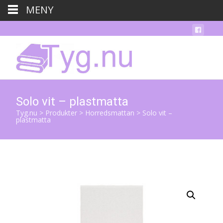
MENY
Solo vit – plastmatta
Tyg.nu
>
Produkter
>
Horredsmattan
>
Solo vit –
plastmatta