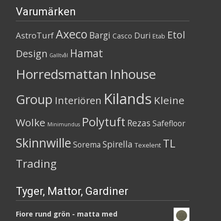
Varumärken
Axeco
Etol
Bargi
AstroTurf
Duri
Casco
Etab
Hamat
Design
Galltvål
Horredsmattan
Inhouse
Kilands
Group
Kleine
Interiören
Polytuft
Wolke
Rezas
Safefloor
Minimundus
Skinnwille
TL
Spirella
Sorema
Texelent
Trading
Tyger, Mattor, Gardiner
Fiore rund grön - matta med