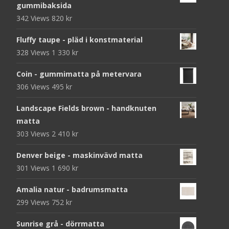
gummibaksida
342 Views
820
kr
Fluffy taupe - pläd i konstmaterial
328 Views
1 330
kr
Coin - gummimatta på metervara
306 Views
495
kr
Landscape Fields brown - handknuten
matta
303 Views
2 410
kr
Denver beige - maskinvävd matta
301 Views
1 690
kr
Amalia natur - badrumsmatta
299 Views
752
kr
Sunrise grå - dörrmatta