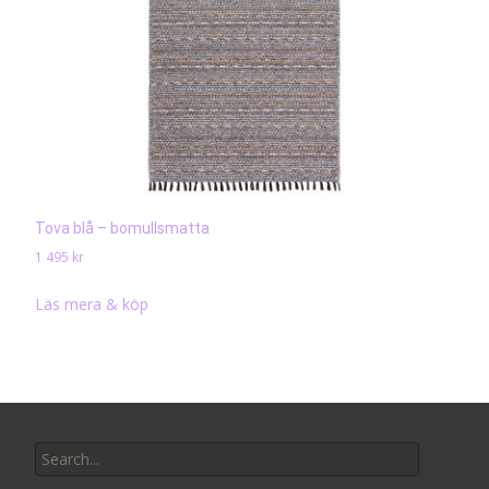
Tova blå – bomullsmatta
1 495
kr
Läs mera & köp
Search
for: