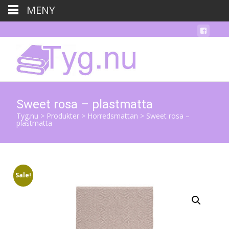
MENY
Sweet rosa – plastmatta
Tyg.nu
>
Produkter
>
Horredsmattan
>
Sweet rosa –
plastmatta
Sale!