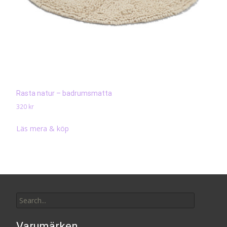
Rasta natur – badrumsmatta
320
kr
Läs mera & köp
Search
for:
Varumärken