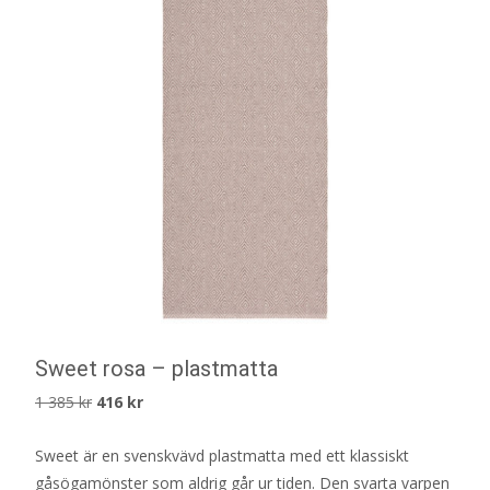
Sweet rosa – plastmatta
Det
Det
1 385
kr
416
kr
ursprungliga
nuvarande
Sweet är en svenskvävd plastmatta med ett klassiskt
priset
priset
gåsögamönster som aldrig går ur tiden. Den svarta varpen
var:
är: