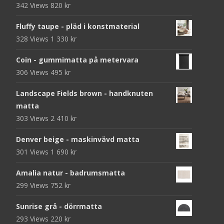
342 Views
820
kr
Fluffy taupe - pläd i konstmaterial
328 Views
1 330
kr
Coin - gummimatta på metervara
306 Views
495
kr
Landscape Fields brown - handknuten
matta
303 Views
2 410
kr
Denver beige - maskinvävd matta
301 Views
1 690
kr
Amalia natur - badrumsmatta
299 Views
752
kr
Sunrise grå - dörrmatta
293 Views
220
kr