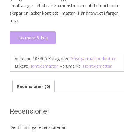
i mattan ger det klassiska mönstret en nutida touch och
1
416 kr.
skapar en läcker kontrast i mattan. Här är Sweet i färgen
385 kr.
rosa.
Läs mera & köp
Artikelnr:
103306
Kategorier:
Gåsöga-mattor
,
Mattor
Etikett:
Horredsmattan
Varumärke:
Horredsmattan
Recensioner (0)
Recensioner
Det finns inga recensioner än.