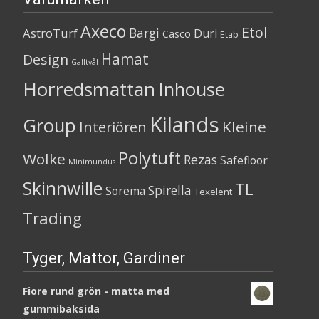
Axeco
Etol
Bargi
AstroTurf
Duri
Casco
Etab
Hamat
Design
Galltvål
Horredsmattan
Inhouse
Kilands
Group
Kleine
Interiören
Polytuft
Wolke
Rezas
Safefloor
Minimundus
Skinnwille
TL
Spirella
Sorema
Texelent
Trading
Tyger, Mattor, Gardiner
Fiore rund grön - matta med
gummibaksida