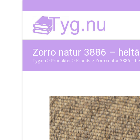
Zorro natur 3886 – helt
Tyg.nu
>
Produkter
>
Kilands
>
Zorro natur 3886 – h