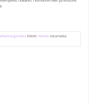
empelvis i källaren, i korridoren eller på kontoret.
6.
eltäckningsmatta
Etikett:
Kilands
Varumärke: