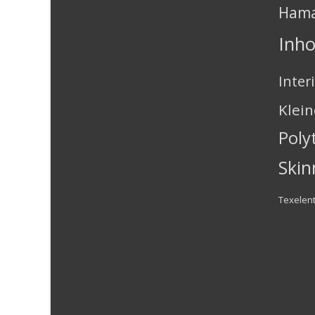
Ham
Inh
Inter
Klei
Poly
Skin
Texelen