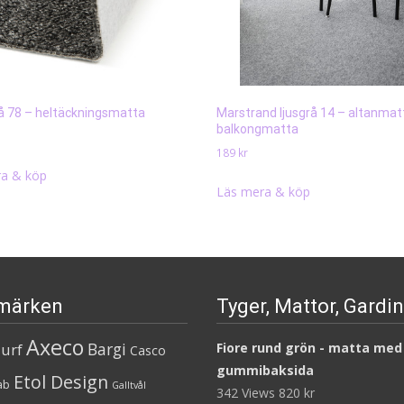
rå 78 – heltäckningsmatta
Marstrand ljusgrå 14 – altanmat
balkongmatta
189
kr
a & köp
Läs mera & köp
märken
Tyger, Mattor, Gardi
Axeco
Bargi
urf
Fiore rund grön - matta med
Casco
gummibaksida
Etol Design
ab
Galltvål
342 Views
820
kr