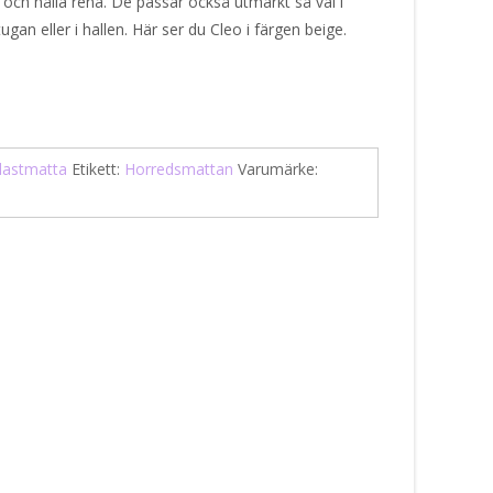
a och hålla rena. De passar också utmärkt så väl i
gan eller i hallen. Här ser du Cleo i färgen beige.
lastmatta
Etikett:
Horredsmattan
Varumärke: