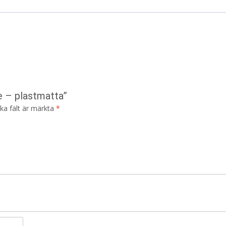
e – plastmatta”
ska fält är märkta
*