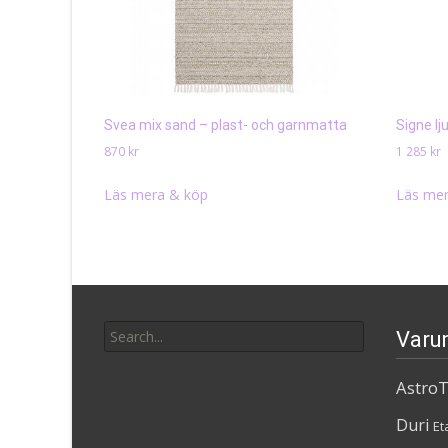
Svea mix sand – plast- och garnmatta
Signe lj
870
kr
1 285
kr
Läs mera & köp
Läs mer
Search
Varu
for:
AstroT
Duri
Et