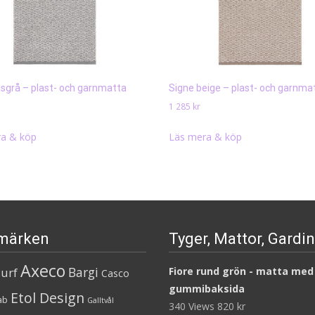
usgrå – plast- och garnmatta
Signe beige – plast- och garnma
1 285
kr
a & köp
Läs mera & köp
märken
Tyger, Mattor, Gardi
Axeco
Bargi
urf
Fiore rund grön - matta med
Casco
gummibaksida
Etol Design
ab
Galltvål
340 Views
820
kr