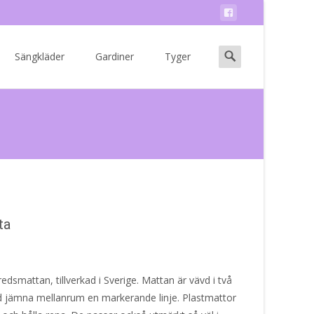
Search
Sängkläder
Gardiner
Tyger
for:
ta
edsmattan, tillverkad i Sverige. Mattan är vävd i två
d jämna mellanrum en markerande linje. Plastmattor