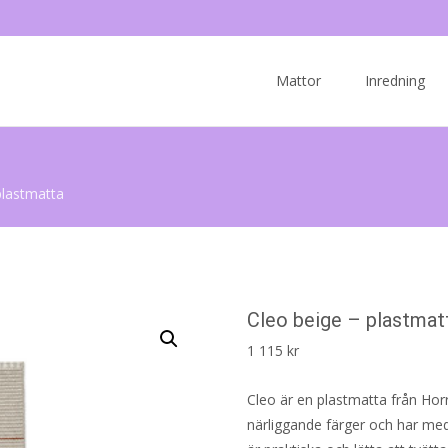
Skip
to
Mattor
Inredning
content
plastmatta
Cleo beige – plastmat
1 115
kr
Cleo är en plastmatta från Horr
närliggande färger och har me