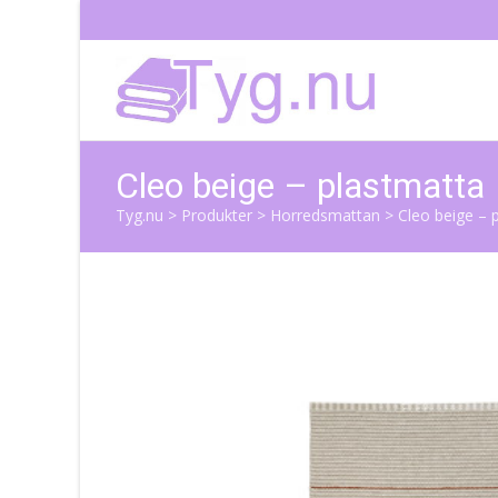
Cleo beige – plastmatta
Tyg.nu
>
Produkter
>
Horredsmattan
>
Cleo beige – 