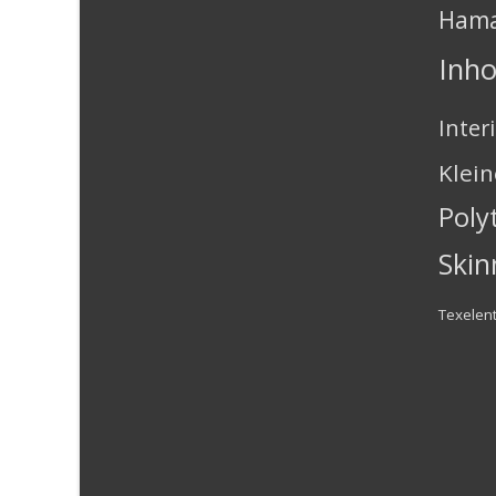
Ham
Inh
Inter
Klei
Poly
Skin
Texelen