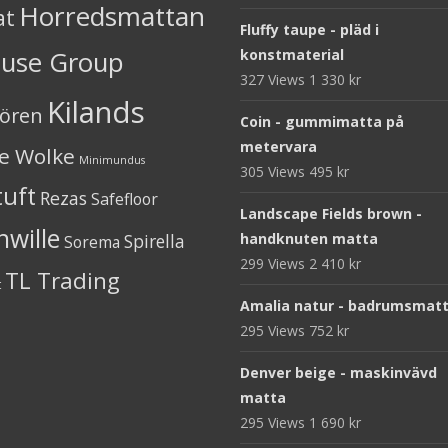
Horredsmattan
at
Fluffy taupe - pläd i
ouse Group
konstmaterial
327 Views
1 330
kr
Kilands
iören
Coin - gummimatta på
metervara
ne Wolke
Minimundus
305 Views
495
kr
tuft
Rezas
Safefloor
Landscape Fields brown -
nwille
Spirella
handknuten matta
Sorema
299 Views
2 410
kr
TL Trading
t
Amalia natur - badrumsmat
295 Views
752
kr
Denver beige - maskinvävd
matta
295 Views
1 690
kr