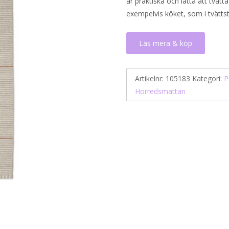
är praktiska och lätta att tvätt
exempelvis köket, som i tvättstu
Läs mera & köp
Artikelnr:
105183
Kategori:
P
Horredsmattan