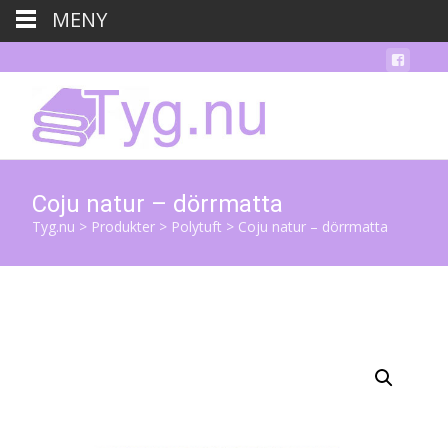
MENY
Coju natur – dörrmatta
Tyg.nu
>
Produkter
>
Polytuft
>
Coju natur – dörrmatta