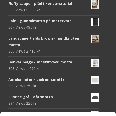
Fluffy taupe - pläd i konstmaterial
330 Views
1 330
kr
Coin - gummimatta på metervara
307 Views
495
kr
Landscape Fields brown - handknuten
matta
305 Views
2 410
kr
Denver beige - maskinvävd matta
303 Views
1 690
kr
Amalia natur - badrumsmatta
300 Views
752
kr
Sunrise grå - dörrmatta
294 Views
220
kr
Hilton vit 03 - heltäckningsmatta