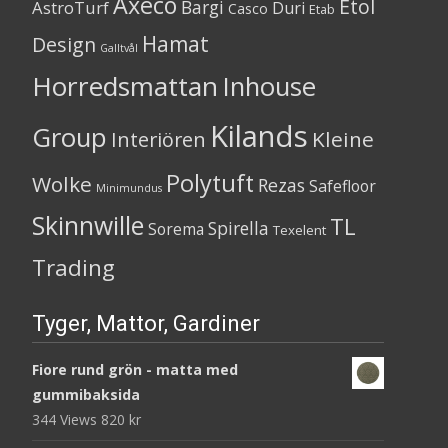
Axeco
Etol
Bargi
AstroTurf
Duri
Casco
Etab
Hamat
Design
Galltvål
Horredsmattan
Inhouse
Kilands
Group
Kleine
Interiören
Polytuft
Wolke
Rezas
Safefloor
Minimundus
Skinnwille
TL
Spirella
Sorema
Texelent
Trading
Tyger, Mattor, Gardiner
Fiore rund grön - matta med
gummibaksida
344 Views
820
kr