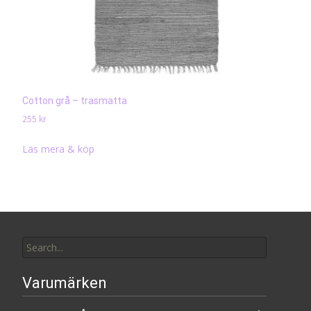
Cotton grå – trasmatta
255
kr
Läs mera & köp
Search
for:
Varumärken