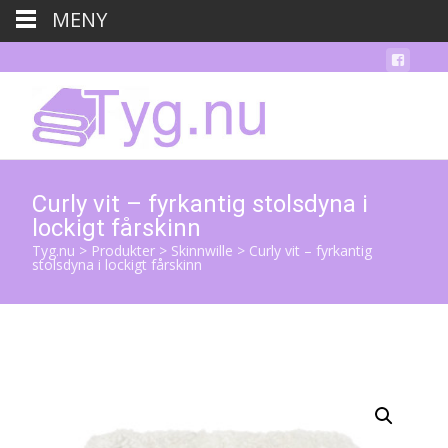
MENY
Curly vit – fyrkantig stolsdyna i
lockigt fårskinn
Tyg.nu
>
Produkter
>
Skinnwille
>
Curly vit – fyrkantig
stolsdyna i lockigt fårskinn