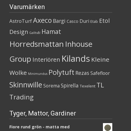
Varumärken
Axeco
Etol
Bargi
AstroTurf
Duri
Casco
Etab
Hamat
Design
Galltvål
Horredsmattan
Inhouse
Kilands
Group
Kleine
Interiören
Polytuft
Wolke
Rezas
Safefloor
Minimundus
Skinnwille
TL
Spirella
Sorema
Texelent
Trading
Tyger, Mattor, Gardiner
Fiore rund grön - matta med