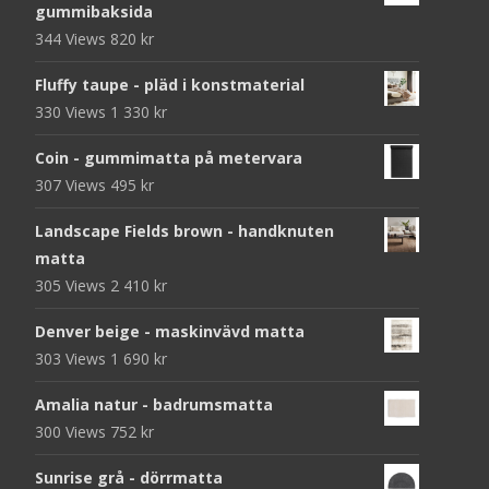
gummibaksida
344 Views
820
kr
Fluffy taupe - pläd i konstmaterial
330 Views
1 330
kr
Coin - gummimatta på metervara
307 Views
495
kr
Landscape Fields brown - handknuten
matta
305 Views
2 410
kr
Denver beige - maskinvävd matta
303 Views
1 690
kr
Amalia natur - badrumsmatta
300 Views
752
kr
Sunrise grå - dörrmatta