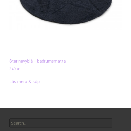
Star navyblå – badrumsmatta
349
kr
Läs mera & köp
Search
for: