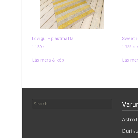
Lovi gul – plastmatta
Sweet r
1 180
kr
1 385
kr
Läs mera & köp
Läs mer
Search
Varu
for:
AstroT
Duri
Et