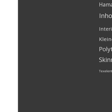
Ham
Inh
Inter
Klei
Poly
Skin
Texelen