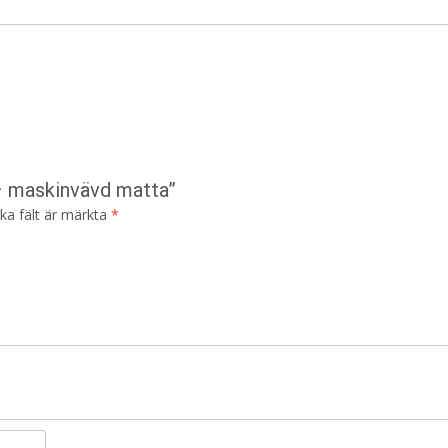
 – maskinvävd matta”
ska fält är märkta
*