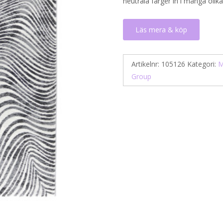
neutrala färger in i många olik
Läs mera & köp
Artikelnr:
105126
Kategori:
M
Group