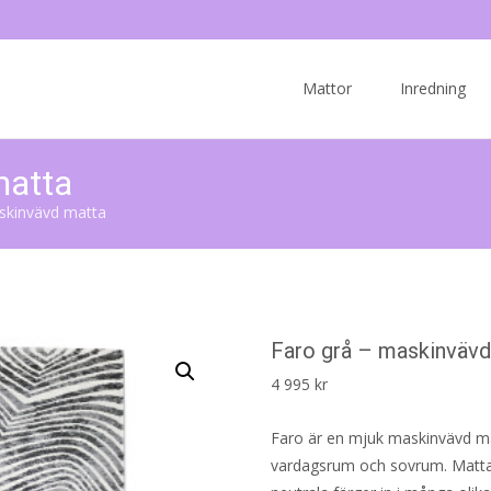
Skip
to
Mattor
Inredning
content
matta
skinvävd matta
Faro grå – maskinväv
4 995
kr
Faro är en mjuk maskinvävd ma
vardagsrum och sovrum. Mattan