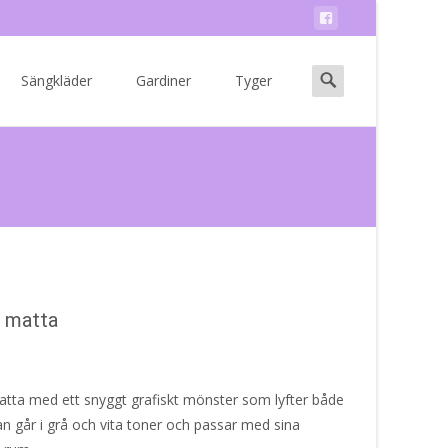
Search
Sängkläder
Gardiner
Tyger
for:
d matta
tta med ett snyggt grafiskt mönster som lyfter både
 går i grå och vita toner och passar med sina