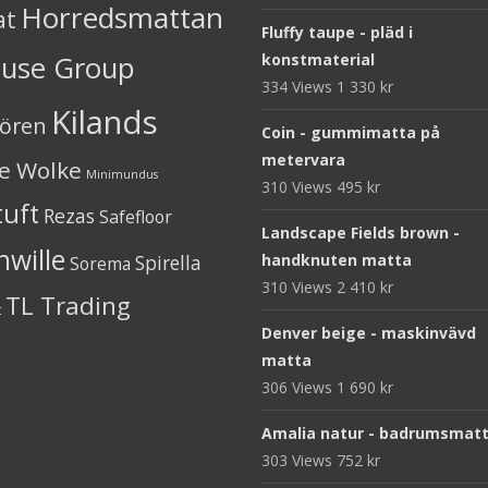
Horredsmattan
at
Fluffy taupe - pläd i
ouse Group
konstmaterial
334 Views
1 330
kr
Kilands
iören
Coin - gummimatta på
metervara
ne Wolke
Minimundus
310 Views
495
kr
tuft
Rezas
Safefloor
Landscape Fields brown -
nwille
Spirella
handknuten matta
Sorema
310 Views
2 410
kr
TL Trading
t
Denver beige - maskinvävd
matta
306 Views
1 690
kr
Amalia natur - badrumsmat
303 Views
752
kr