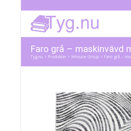
Faro grå – maskinvävd 
Tyg.nu
>
Produkter
>
Inhouse Group
>
Faro grå – ma