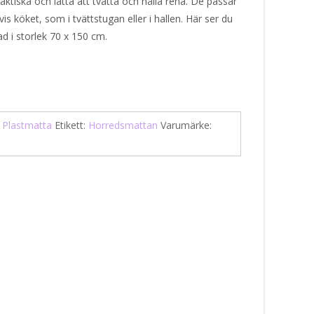
raktiska och lätta att tvätta och hålla rena. De passar
s köket, som i tvättstugan eller i hallen. Här ser du
d i storlek 70 x 150 cm.
:
Plastmatta
Etikett:
Horredsmattan
Varumärke: