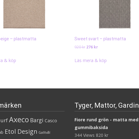
beige – plastmatta
Sweet svart – plastmatta
Det
Det
920
kr
276
kr
ursprungliga
nuvarande
priset
priset
a & köp
Läs mera & köp
var:
är:
920 kr.
276 kr.
märken
Tyger, Mattor, Gardi
Axeco
Bargi
urf
Fiore rund grön - matta med
Casco
gummibaksida
Etol Design
ab
Galltvål
344 Views
820
kr