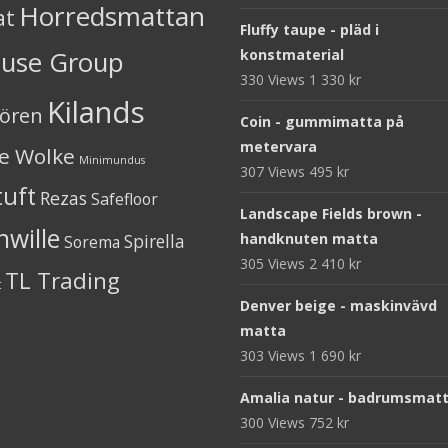
Horredsmattan
at
Fluffy taupe - pläd i
ouse Group
konstmaterial
330 Views
1 330
kr
Kilands
iören
Coin - gummimatta på
metervara
ne Wolke
Minimundus
307 Views
495
kr
tuft
Rezas
Safefloor
Landscape Fields brown -
nwille
Spirella
handknuten matta
Sorema
305 Views
2 410
kr
TL Trading
t
Denver beige - maskinvävd
matta
303 Views
1 690
kr
Amalia natur - badrumsmat
300 Views
752
kr