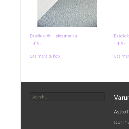
Estelle grön – plastmatta
Estelle 
1 415
kr
1 415
kr
Läs mera & köp
Läs mer
Search
Varu
for:
AstroT
Duri
Et