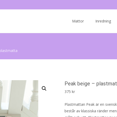
Skip
to
Mattor
Inredning
content
plastmatta
Peak beige – plastmat
375
kr
Plastmattan Peak är en svensk
består av klassiska ränder men