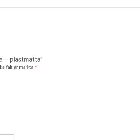
ge – plastmatta”
ska fält är märkta
*