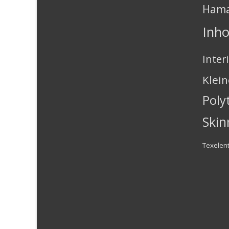
Ham
Inh
Inter
Klei
Poly
Skin
Texelen