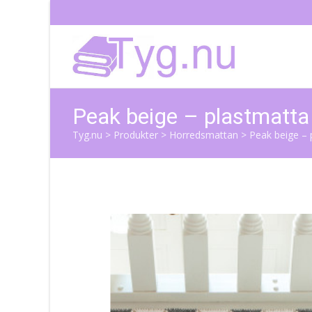
Peak beige – plastmatta
Tyg.nu
>
Produkter
>
Horredsmattan
>
Peak beige – 