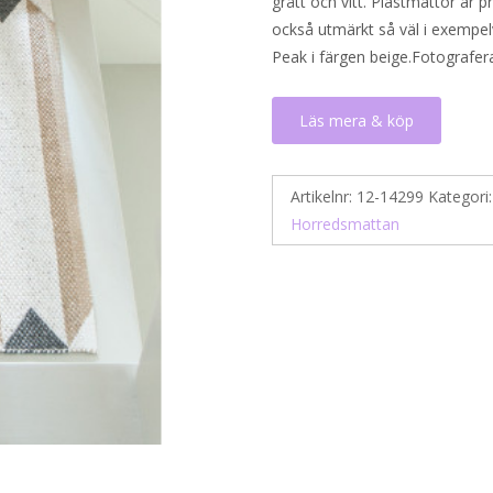
grått och vitt. Plastmattor är p
också utmärkt så väl i exempelvi
Peak i färgen beige.Fotografera
Läs mera & köp
Artikelnr:
12-14299
Kategori
Horredsmattan