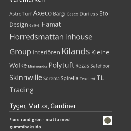
Axeco
Etol
Bargi
AstroTurf
Duri
Casco
Etab
Hamat
Design
Galltvål
Horredsmattan
Inhouse
Kilands
Group
Kleine
Interiören
Polytuft
Wolke
Rezas
Safefloor
Minimundus
Skinnwille
TL
Spirella
Sorema
Texelent
Trading
Tyger, Mattor, Gardiner
Fiore rund grön - matta med
gummibaksida