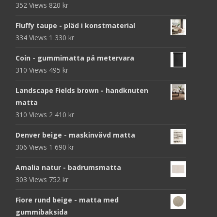
352 Views
820
kr
Fluffy taupe - pläd i konstmaterial
334 Views
1 330
kr
Coin - gummimatta på metervara
310 Views
495
kr
Landscape Fields brown - handknuten
matta
310 Views
2 410
kr
Denver beige - maskinvävd matta
306 Views
1 690
kr
Amalia natur - badrumsmatta
303 Views
752
kr
Fiore rund beige - matta med
gummibaksida