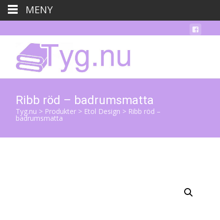
MENY
Ribb röd – badrumsmatta
Tyg.nu
>
Produkter
>
Etol Design
>
Ribb röd –
badrumsmatta