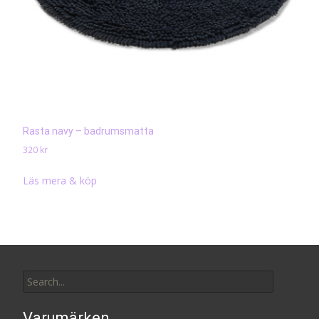
Rasta navy – badrumsmatta
320
kr
Läs mera & köp
Search
for:
Varumärken