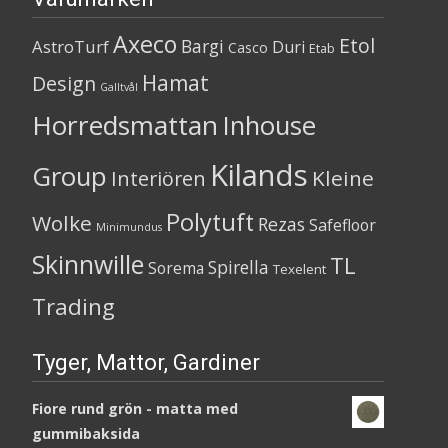
Axeco
Etol
Bargi
AstroTurf
Duri
Casco
Etab
Hamat
Design
Galltvål
Horredsmattan
Inhouse
Kilands
Group
Kleine
Interiören
Polytuft
Wolke
Rezas
Safefloor
Minimundus
Skinnwille
TL
Spirella
Sorema
Texelent
Trading
Tyger, Mattor, Gardiner
Fiore rund grön - matta med
gummibaksida