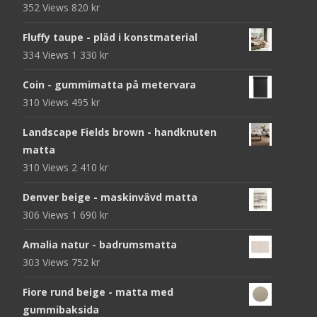
352 Views
820
kr
Fluffy taupe - pläd i konstmaterial
334 Views
1 330
kr
Coin - gummimatta på metervara
310 Views
495
kr
Landscape Fields brown - handknuten
matta
310 Views
2 410
kr
Denver beige - maskinvävd matta
306 Views
1 690
kr
Amalia natur - badrumsmatta
303 Views
752
kr
Fiore rund beige - matta med
gummibaksida