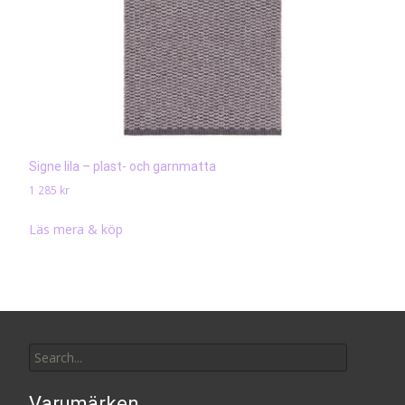
Signe lila – plast- och garnmatta
1 285
kr
Läs mera & köp
Search
for:
Varumärken