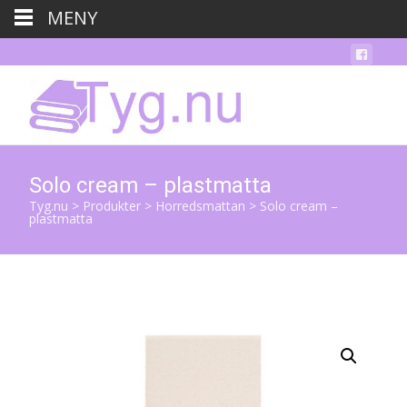
MENY
Solo cream – plastmatta
Tyg.nu
>
Produkter
>
Horredsmattan
>
Solo cream –
plastmatta