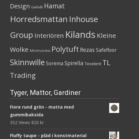
Hamat
Design
Galltvål
Horredsmattan
Inhouse
Kilands
Group
Kleine
Interiören
Polytuft
Wolke
Rezas
Safefloor
Minimundus
Skinnwille
TL
Spirella
Sorema
Texelent
Trading
Tyger, Mattor, Gardiner
Fiore rund grön - matta med
gummibaksida
352 Views
820
kr
Fluffy taupe - pläd i konstmaterial