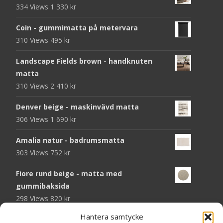
334 Views
1 330
kr
Coin - gummimatta på metervara
310 Views
495
kr
Landscape Fields brown - handknuten
matta
310 Views
2 410
kr
Denver beige - maskinvävd matta
306 Views
1 690
kr
Amalia natur - badrumsmatta
303 Views
752
kr
Fiore rund beige - matta med
gummibaksida
298 Views
820
kr
Hantera samtycke
Sunrise grå - dörrmatta