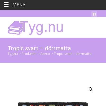
MENY
Tropic svart – dörrmatta
Tyg.nu
>
Produkter
>
Axeco
>
Tropic svart – dörrmatta